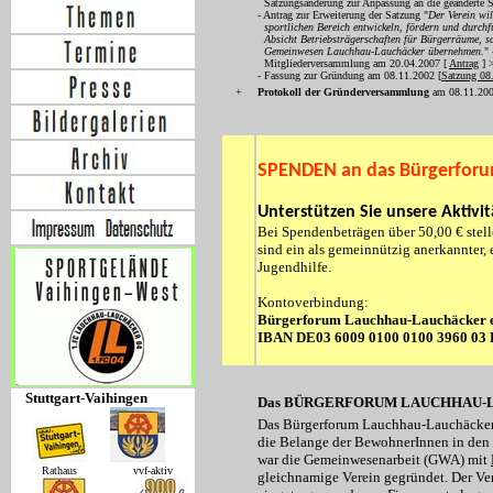
Satzungsänderung zur Anpassung an die geänderte S
- Antrag zur Erweiterung der Satzung "
Der Verein wil
sportlichen Bereich entwickeln, fördern und durchf
Absicht Betriebsträgerschaften für Bürgerräume, so
Gemeinwesen Lauchhau-Lauchäcker übernehmen.
" 
Mitgliederversammlung am 20.04.2007 [
Antrag
] 
- Fassung zur Gründung am 08.11.2002 [
Satzung 08
+
Protokoll der Gründerversammlung
am 08.11.200
SPENDEN an das Bürgerforu
Unterstützen Sie unsere Aktivi
Bei Spendenbeträgen über 50,00 € stel
sind ein als gemeinnützig anerkannter, 
Jugendhilfe.
Kontoverbindung:
Bürgerforum Lauchhau-Lauchäcker e
IBAN DE03 6009 0100 0100 3960 0
Stuttgart-Vaihingen
Das BÜRGERFORUM LAUCHHAU
Das Bürgerforum Lauchhau-Lauchäcker 
die Belange der BewohnerInnen in den
war die Gemeinwesenarbeit (GWA) mit
Rathaus vvf-aktiv
gleichnamige Verein gegründet. Der Vere