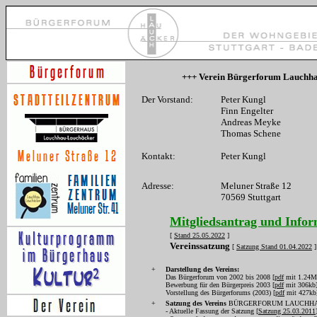
+++ Verein Bürgerforum Lauchhau-
Der Vorstand:
Peter Kungl
Finn Engelter
Andreas Meyke
Thomas Schene
Kontakt:
Peter Kungl
Adresse:
Meluner Straße 12
70569 Stuttgart
Mitgliedsantrag und Inform
[
Stand 25.05.2022
]
Vereinssatzung
[
Satzung Stand 01.04.2022
]
+
Darstellung des Vereins:
Das Bürgerforum von 2002 bis 2008 [
pdf
mit 1.24M
B
ewerbung für den Bürgerpreis 2003 [
pdf
mit 306kb
Vorstellung des Bürgerforums (2003) [
pdf
mit 427kb
+
Satzung des Vereins
BÜRGERFORUM LAUCHH
- Aktuelle Fassung der Satzung [
Satzung 25.03.2011