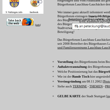
eingetragen und vom Finanzamt als gem
Bürgerforum Lauchhau-Lauchäcker den 
Wer immer ganz aktuell informiert werde
S.Vaihingen.info facebook
Bürgerforum eintragen lassen. Wichtig
Copyright © 2021 b
Buergerforum Lauchhau-Lauchäcker - Alle
des Bürgerforums und in den KITAs be
Kritik, Kommentare und Frage
des Bürgerforum herzlich eingeladen. 
[
info
]
Stadtverwaltung die Meinung der Anwoh
Beteiligung!
Das Bürgerforum Lauchhau-Lauchäcker is
seit 2008 Betreiber des Bürgerhauses 
und Familienzentrums Lauchhau-Lauch
+
Vorstellung
des Bürgerforums beim Bez
+
Auftaktveranstaltung
des Bürgerforum
+
Welche Positionierung hat das
Bürger
+
Wie ist der
Runde Tisch
hier angesiedel
+
Vereinsgründung
am 08.11.2002 [
Prot
+
Siehe auch
TERMINE
-
THEMEN
-
PR
+
GELBE KARTE
der Stadt Stuttgart [
ge